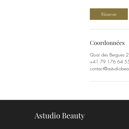
m
i
Réserver
n
Coordonnées
Quai des Bergues 2
+41 79 176 64 5
contact@astudiobea
Astudio Beauty