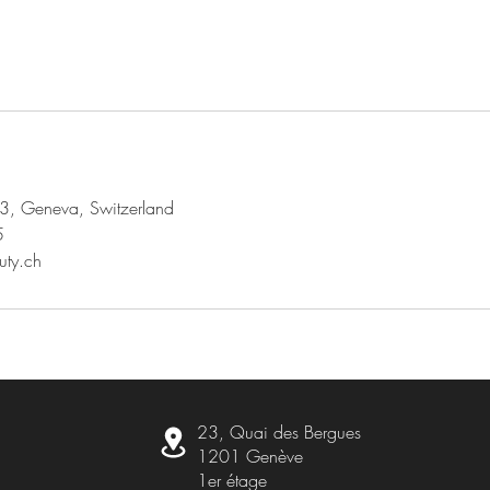
3, Geneva, Switzerland
5
uty.ch
23, Quai des Bergues
1201 Genève
1er étage