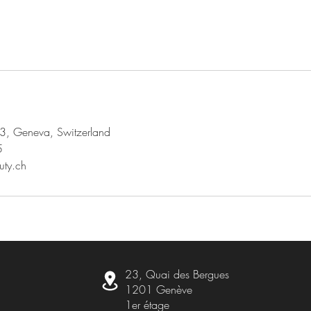
3, Geneva, Switzerland
5
uty.ch
23, Quai des Bergues
1201 Genève
1er étage