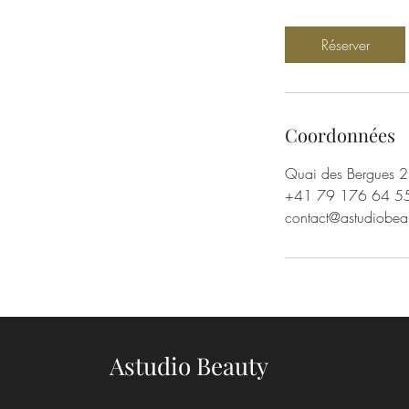
m
i
Réserver
n
Coordonnées
Quai des Bergues 2
+41 79 176 64 5
contact@astudiobea
Astudio Beauty