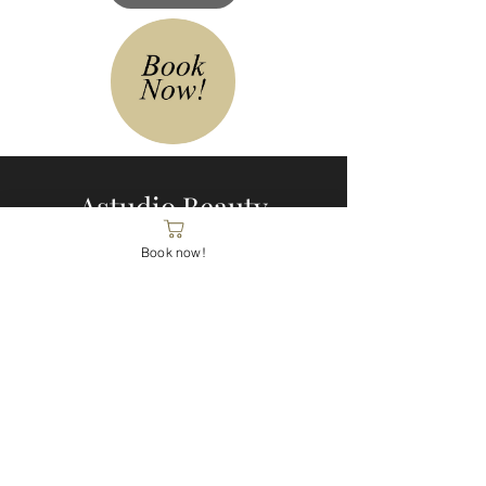
Astudio Beauty
Book now!
23, Quai des Bergues
1201 Genève
1er étage
Code d'entrée : 2023
+41 79 176 64 55