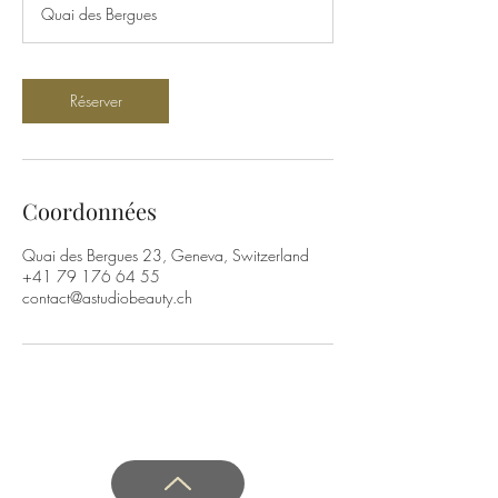
Quai des Bergues
i
n
Réserver
Coordonnées
Quai des Bergues 23, Geneva, Switzerland
+41 79 176 64 55
contact@astudiobeauty.ch