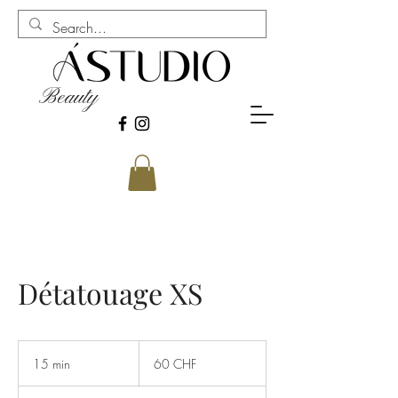
Beauty
Détatouage XS
60
francs
15 min
1
60 CHF
suisses
5
m