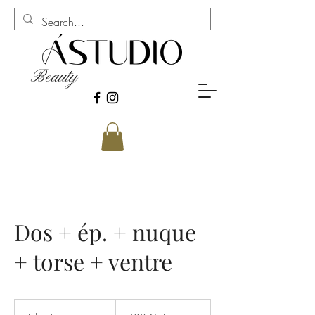
Beauty
Dos + ép. + nuque
+ torse + ventre
480
francs