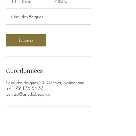
1 h 15 min
1
480 CHF
suisses
1
5
Quai des Bergues
m
i
n
Réserver
Coordonnées
Quai des Bergues 23, Geneva, Switzerland
+41 79 176 64 55
contact@astudiobeauty.ch