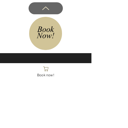
Astudio Beauty
Book now!
23, Quai des Bergues
1201 Genève
1er étage
Code d'entrée : 2023