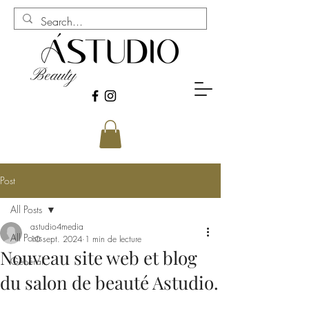
Beauty
Post
All Posts
astudio4media
All Posts
10 sept. 2024
1 min de lecture
Nouveau site web et blog
Général
du salon de beauté Astudio.