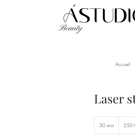
Beauty
Accueil
Laser s
250
francs
30 min
3
250 
suisses
0