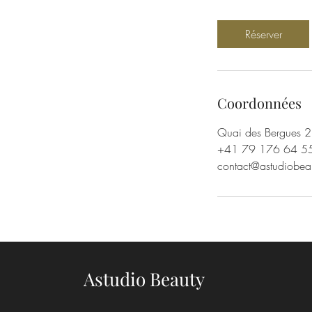
m
i
Réserver
n
Coordonnées
Quai des Bergues 2
+41 79 176 64 5
contact@astudiobea
Astudio Beauty