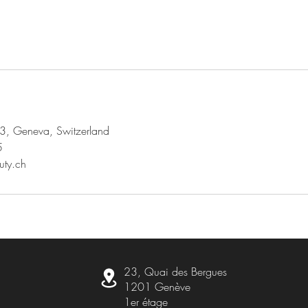
3, Geneva, Switzerland
5
uty.ch
23, Quai des Bergues
1201 Genève
1er étage