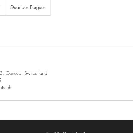
F
Quai des Bergues
3, Geneva, Switzerland
5
uty.ch