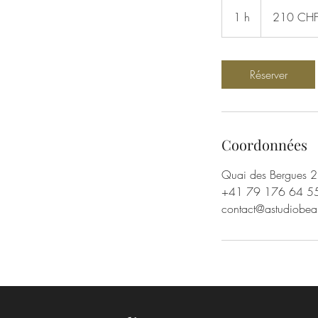
210
francs
1 h
1
210 CH
suisses
Réserver
Coordonnées
Quai des Bergues 2
+41 79 176 64 5
contact@astudiobea