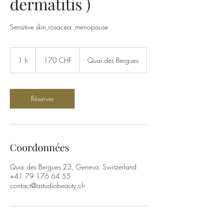
dermatitis )
Sensitive skin,rosacea ,menopause
170
francs
1 h
1
170 CHF
Quai des Bergues
suisses
Réserver
Coordonnées
Quai des Bergues 23, Geneva, Switzerland
+41 79 176 64 55
contact@astudiobeauty.ch