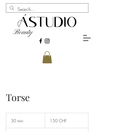
Beauty
Torse
150
francs
30 min
3
150 CHF
suisses
0
m