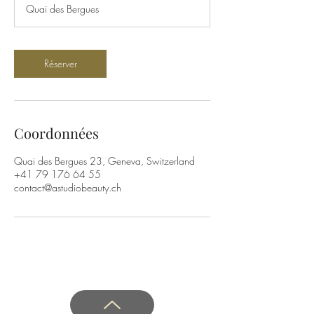
Quai des Bergues
i
n
Réserver
Coordonnées
Quai des Bergues 23, Geneva, Switzerland
+41 79 176 64 55
contact@astudiobeauty.ch