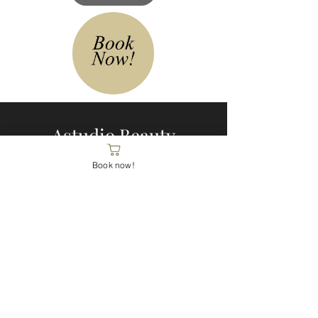
Astudio Beauty
Book now!
23, Quai des Bergues
1201 Genève
1er étage
Code d'entrée : 2023
+41 79 176 64 55