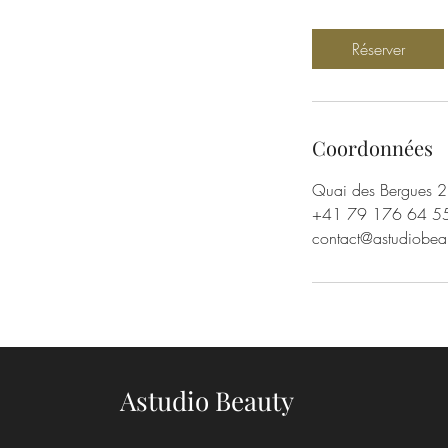
m
i
Réserver
n
Coordonnées
Quai des Bergues 2
+41 79 176 64 5
contact@astudiobea
Astudio Beauty