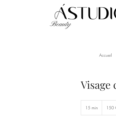
Beauty
Accueil
Visage 
150
francs
15 min
1
150 
suisses
5