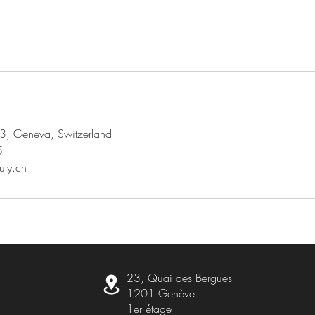
3, Geneva, Switzerland
5
uty.ch
23, Quai des Bergues
1201 Genève
1er étage