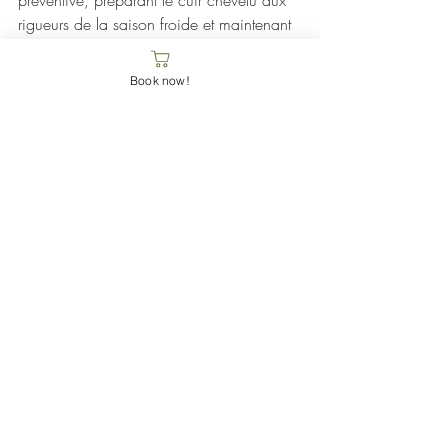
rigueurs de la saison froide et maintenant 
une bonne densité capillaire.
Book now!
https://www.astudiobeauty.ch/nos-tarifs
Posts récents
Voir tout