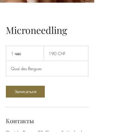
Microneedling
190
швейцарских
1 час
1
190 CHF
франков
ч
а
Quai des Bergues
Записаться
Контакты